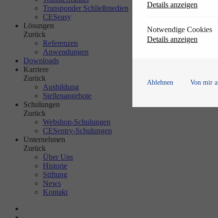
Details anzeigen
Transponder Schließmedien
CESeasy
Lösungen
Notwendige Cookies
Zurück
Details anzeigen
Referenzen
Anwendungen
Downloads
Karriere
Zurück
Ablehnen
Von mir a
Ausbildung
Stellenangebote
Schulungen
Zurück
Webshop-Schulungen
CESentry-Schulungen
Unternehmen
Zurück
Über Uns
Historie
Stiftung
News
Kontakt