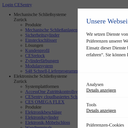
Login CESentry
Mechanische Schließsysteme
Zurück
Unsere Websei
Produkte
Mechanische Schließanlagen
Wir setzen Dienste von 
Sicherheitszylinder
Einsteckschlösser
Präferenzen unserer We
Lösungen
Einsatz dieser Dienste
Kundenprofil
erfahren“. Sie können 
CESrelock
Zylinderfärbungen
Modularsystem
S48 Schnell-Lieferprogramm
Elektronische Schließsysteme
Zurück
Analysen
Systemplattformen
Details anzeigen
AccessOne Zutrittskontrollsystem
CESentry cloudbasiertes Schließsystem
CES OMEGA FLEX
Tools
Produkte
Details anzeigen
Elektronikbeschläge
Elektronikzylinder
Elektronik-Möbelschloss
Präferenzen-Cookies
Wandterminals