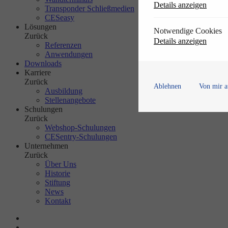
Details anzeigen
Transponder Schließmedien
CESeasy
Lösungen
Notwendige Cookies
Zurück
Details anzeigen
Referenzen
Anwendungen
Downloads
Karriere
Zurück
Ablehnen
Von mir a
Ausbildung
Stellenangebote
Schulungen
Zurück
Webshop-Schulungen
CESentry-Schulungen
Unternehmen
Zurück
Über Uns
Historie
Stiftung
News
Kontakt