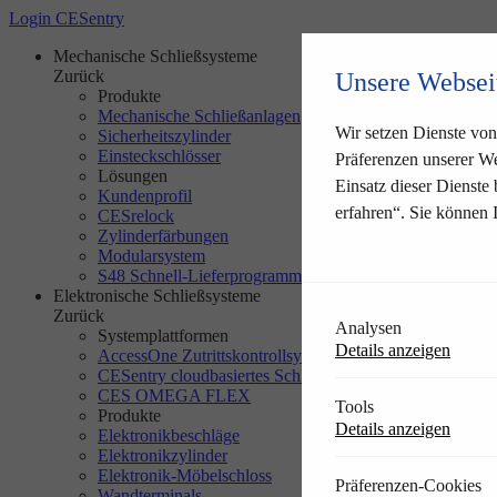
Login CESentry
Mechanische Schließsysteme
Zurück
Unsere Websei
Produkte
Mechanische Schließanlagen
Wir setzen Dienste von 
Sicherheitszylinder
Einsteckschlösser
Präferenzen unserer We
Lösungen
Einsatz dieser Dienste
Kundenprofil
erfahren“. Sie können 
CESrelock
Zylinderfärbungen
Modularsystem
S48 Schnell-Lieferprogramm
Elektronische Schließsysteme
Zurück
Analysen
Systemplattformen
Details anzeigen
AccessOne Zutrittskontrollsystem
CESentry cloudbasiertes Schließsystem
CES OMEGA FLEX
Tools
Produkte
Details anzeigen
Elektronikbeschläge
Elektronikzylinder
Elektronik-Möbelschloss
Präferenzen-Cookies
Wandterminals