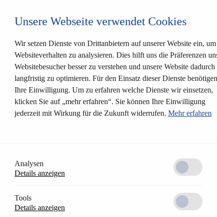
Login CESentry
Unsere Webseite verwendet Cookies
Mechanische Schließsysteme
Zurück
Produkte
Wir setzen Dienste von Drittanbietern auf unserer Website ein, um
Mechanische Schließanlagen
Websiteverhalten zu analysieren. Dies hilft uns die Präferenzen un
Sicherheitszylinder
Websitebesucher besser zu verstehen und unsere Website dadurch
Einsteckschlösser
Lösungen
langfristig zu optimieren. Für den Einsatz dieser Dienste benötige
Kundenprofil
Ihre Einwilligung. Um zu erfahren welche Dienste wir einsetzen,
CESrelock
klicken Sie auf „mehr erfahren“. Sie können Ihre Einwilligung
Zylinderfärbungen
Modularsystem
jederzeit mit Wirkung für die Zukunft widerrufen.
Mehr erfahren
S48 Schnell-Lieferprogramm
Elektronische Schließsysteme
Zurück
Systemplattformen
AccessOne Zutrittskontrollsystem
Analysen
CESentry cloudbasiertes Schließsystem
CES OMEGA FLEX
Details anzeigen
Produkte
Elektronikbeschläge
Tools
Elektronikzylinder
Details anzeigen
Elektronik-Möbelschloss
Wandterminals