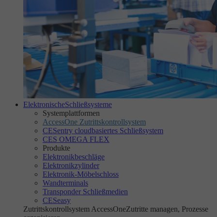
Elektronische
Schließsysteme
Systemplattformen
AccessOne Zutrittskontrollsystem
CESentry cloudbasiertes Schließsystem
CES OMEGA FLEX
Produkte
Elektronikbeschläge
Elektronikzylinder
Elektronik-Möbelschloss
Wandterminals
Transponder Schließmedien
CESeasy
Zutrittskontrollsystem AccessOne
Zutritte managen, Prozesse