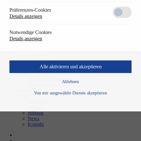
Transponder Schließmedien
Präferenzen-Cookies
CESeasy
Details anzeigen
Lösungen
Zurück
Referenzen
Notwendige Cookies
Anwendungen
Details anzeigen
Downloads
Karriere
Zurück
Ausbildung
Stellenangebote
Alle aktivieren und akzeptieren
Schulungen
Zurück
Webshop-Schulungen
Ablehnen
CESentry-Schulungen
Unternehmen
Von mir ausgewählte Dienste akzeptieren
Zurück
Über Uns
Historie
Stiftung
News
Kontakt