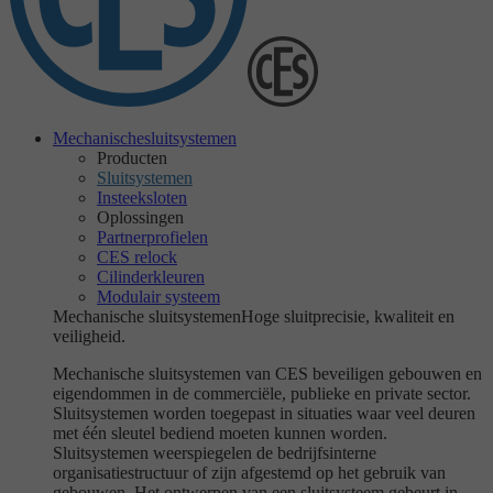
Mechanische
sluitsystemen
Producten
Sluitsystemen
Insteeksloten
Oplossingen
Partnerprofielen
CES relock
Cilinderkleuren
Modulair systeem
Mechanische sluitsystemen
Hoge sluitprecisie, kwaliteit en
veiligheid.
Mechanische sluitsystemen van CES beveiligen gebouwen en
eigendommen in de commerciële, publieke en private sector.
Sluitsystemen worden toegepast in situaties waar veel deuren
met één sleutel bediend moeten kunnen worden.
Sluitsystemen weerspiegelen de bedrijfsinterne
organisatiestructuur of zijn afgestemd op het gebruik van
gebouwen. Het ontwerpen van een sluitsysteem gebeurt in