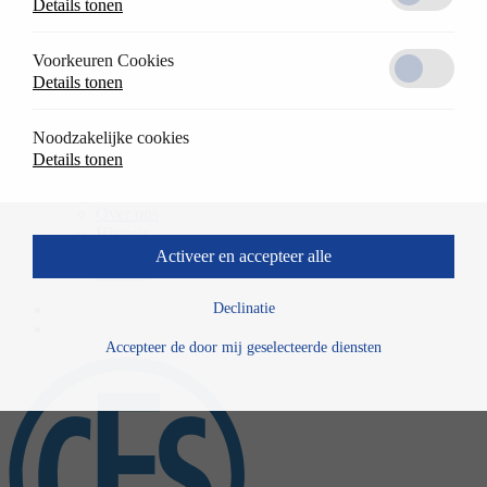
Details tonen
Oplossingen
terug
Referentieprojecten
Voorkeuren Cookies
Toepassingen
Details tonen
Downloads
Werken bij CES
terug
Noodzakelijke cookies
Vacatures
Details tonen
Bedrijf
terug
Over ons
Historie
Nieuws
Activeer en accepteer alle
Contact
Declinatie
Accepteer de door mij geselecteerde diensten