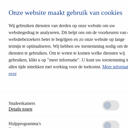
Login CESEntry
Onze website maakt gebruik van cookies
Mechanische sluitsystemen
terug
Producten
Wij gebruiken diensten van derden op onze website om uw
Sluitsystemen
websitegedrag te analyseren. Dit helpt ons om de voorkeuren van
Insteeksloten
websitebezoekers beter te begrijpen en zo onze website op lange
Oplossingen
Partnerprofielen
termijn te optimaliseren. Wij hebben uw toestemming nodig om d
CES relock
diensten te gebruiken. Om te weten te komen welke diensten wij
Cilinderkleuren
gebruiken, klikt u op "meer informatie". U kunt uw toestemming t
Modulair systeem
Elektronische sluitsystemen
allen tijde intrekken met werking voor de toekomst.
Meer informat
terug
over
Systeemplatformen
AccessOne Toegangscontrole
CESentry cloudgebaseerd sluitsysteem
CES OMEGA FLEX
Producten
Elektronisch beslag
Studeerkamers
Elektronische cilinder
Details tonen
Elektronisch meubelslot
Wandlezers
Sluitmedia
Hulpprogramma's
CESeasy