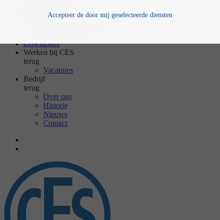
Oplossingen
Accepteer de door mij geselecteerde diensten
terug
Referentieprojecten
Toepassingen
Downloads
Werken bij CES
terug
Vacatures
Bedrijf
terug
Over ons
Historie
Nieuws
Contact