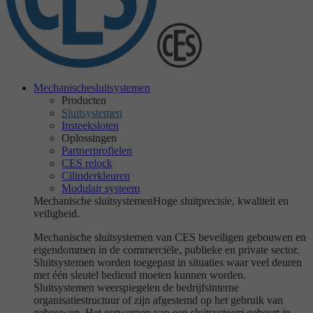
Mechanische
sluitsystemen
Producten
Sluitsystemen
Insteeksloten
Oplossingen
Partnerprofielen
CES relock
Cilinderkleuren
Modulair systeem
Mechanische sluitsystemen
Hoge sluitprecisie, kwaliteit en
veiligheid.
Mechanische sluitsystemen van CES beveiligen gebouwen en
eigendommen in de commerciële, publieke en private sector.
Sluitsystemen worden toegepast in situaties waar veel deuren
met één sleutel bediend moeten kunnen worden.
Sluitsystemen weerspiegelen de bedrijfsinterne
organisatiestructuur of zijn afgestemd op het gebruik van
gebouwen. Het ontwerpen van een sluitsysteem gebeurt in