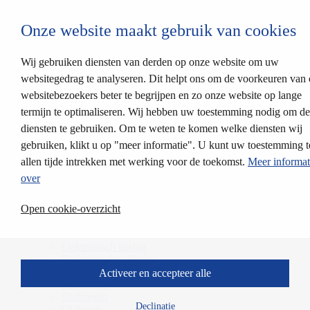
Login CESEntry
Onze website maakt gebruik van cookies
Mechanische sluitsystemen
terug
Producten
Wij gebruiken diensten van derden op onze website om uw
Sluitsystemen
websitegedrag te analyseren. Dit helpt ons om de voorkeuren van
Insteeksloten
websitebezoekers beter te begrijpen en zo onze website op lange
Oplossingen
Partnerprofielen
termijn te optimaliseren. Wij hebben uw toestemming nodig om d
CES relock
diensten te gebruiken. Om te weten te komen welke diensten wij
Cilinderkleuren
gebruiken, klikt u op "meer informatie". U kunt uw toestemming t
Modulair systeem
Elektronische sluitsystemen
allen tijde intrekken met werking voor de toekomst.
Meer informat
terug
over
Systeemplatformen
AccessOne Toegangscontrole
Open cookie-overzicht
CESentry cloudgebaseerd sluitsysteem
CES OMEGA FLEX
Producten
Elektronisch beslag
Elektronische cilinder
Elektronisch meubelslot
Activeer en accepteer alle
Wandlezers
Sluitmedia
Declinatie
CESeasy