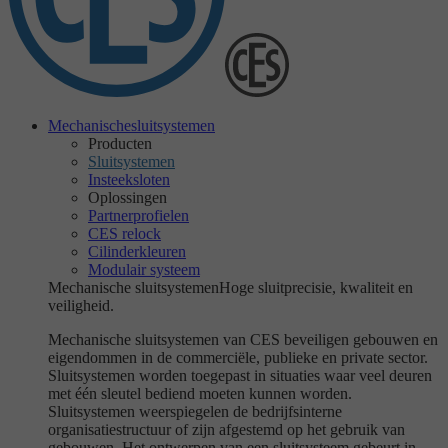
Mechanische
sluitsystemen
Producten
Sluitsystemen
Insteeksloten
Oplossingen
Partnerprofielen
CES relock
Cilinderkleuren
Modulair systeem
Mechanische sluitsystemen
Hoge sluitprecisie, kwaliteit en
veiligheid.
Mechanische sluitsystemen van CES beveiligen gebouwen en
eigendommen in de commerciële, publieke en private sector.
Sluitsystemen worden toegepast in situaties waar veel deuren
met één sleutel bediend moeten kunnen worden.
Sluitsystemen weerspiegelen de bedrijfsinterne
organisatiestructuur of zijn afgestemd op het gebruik van
gebouwen. Het ontwerpen van een sluitsysteem gebeurt in