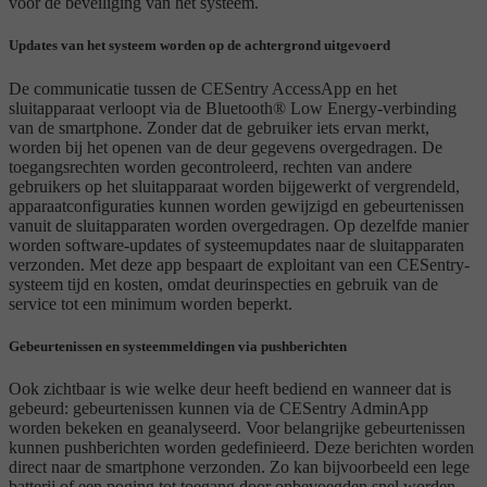
voor de beveiliging van het systeem.
Updates van het systeem worden op de achtergrond uitgevoerd
De communicatie tussen de CESentry AccessApp en het
sluitapparaat verloopt via de Bluetooth® Low Energy-verbinding
van de smartphone. Zonder dat de gebruiker iets ervan merkt,
worden bij het openen van de deur gegevens overgedragen. De
toegangsrechten worden gecontroleerd, rechten van andere
gebruikers op het sluitapparaat worden bijgewerkt of vergrendeld,
apparaatconfiguraties kunnen worden gewijzigd en gebeurtenissen
vanuit de sluitapparaten worden overgedragen. Op dezelfde manier
worden software-updates of systeemupdates naar de sluitapparaten
verzonden. Met deze app bespaart de exploitant van een CESentry-
systeem tijd en kosten, omdat deurinspecties en gebruik van de
service tot een minimum worden beperkt.
Gebeurtenissen en systeemmeldingen via pushberichten
Ook zichtbaar is wie welke deur heeft bediend en wanneer dat is
gebeurd: gebeurtenissen kunnen via de CESentry AdminApp
worden bekeken en geanalyseerd. Voor belangrijke gebeurtenissen
kunnen pushberichten worden gedefinieerd. Deze berichten worden
direct naar de smartphone verzonden. Zo kan bijvoorbeeld een lege
batterij of een poging tot toegang door onbevoegden snel worden