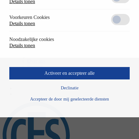
Details tonen
Oplossingen
terug
Referentieprojecten
Voorkeuren Cookies
Toepassingen
Details tonen
Downloads
Werken bij CES
terug
Noodzakelijke cookies
Vacatures
Details tonen
Bedrijf
terug
Over ons
Historie
Nieuws
Activeer en accepteer alle
Contact
Declinatie
Accepteer de door mij geselecteerde diensten