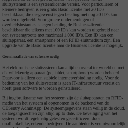
sluitsystemen is een systeemlicentie vereist. Voor particulieren of
kleinere bedrijven is een gratis Basic-licentie met 20 ID's
beschikbaar, die desgewenst tegen betaling met nog 20 ID's kan
worden uitgebreid. Voor grotere ondernemingen of
overheidsinstanties is tegen betaling de Business-licentie
beschikbaar die telkens met 100 ID's kan worden uitgebreid naar
een systeemgrootte met maximaal 1.000 ID's. Een ID kan een
sluitapparaat, een smartphone of een RFID-sluitmedium zijn. Een
upgrade van de Basic-licentie naar de Business-licentie is mogelijk.
Geen installatie van software nodig
Het elektronische sluitsysteem kan altijd en overal ter wereld en met
elk willekeurig apparaat (pc, tablet, smartphone) worden beheerd.
Daarvoor is alleen een stabiele internetverbinding nodig. Voor de
bediening van het sluitsysteem is geen IT-infrastructuur vereist en
hoeft geen software te worden geïnstalleerd.
Bij ingebruikname van het systeem zijn de sluitapparaten en RFID-
media van het systeem al opgenomen in de backend van de
CESentry AdminApp. De systeemgegevens staan veilig in de cloud,
de toegangsrechten zijn altijd up-to-date. De beveiliging van het
systeem wordt regelmatig getest en gecertificeerd door
onafhankelijke, erkende bedrijven. De aanbieder is verantwoordelijk