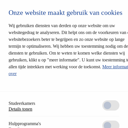
Login CESEntry
Onze website maakt gebruik van cookies
Mechanische sluitsystemen
terug
Producten
Wij gebruiken diensten van derden op onze website om uw
Sluitsystemen
websitegedrag te analyseren. Dit helpt ons om de voorkeuren van
Insteeksloten
websitebezoekers beter te begrijpen en zo onze website op lange
Oplossingen
Partnerprofielen
termijn te optimaliseren. Wij hebben uw toestemming nodig om d
CES relock
diensten te gebruiken. Om te weten te komen welke diensten wij
Cilinderkleuren
gebruiken, klikt u op "meer informatie". U kunt uw toestemming t
Modulair systeem
Elektronische sluitsystemen
allen tijde intrekken met werking voor de toekomst.
Meer informat
terug
over
Systeemplatformen
AccessOne Toegangscontrole
CESentry cloudgebaseerd sluitsysteem
CES OMEGA FLEX
Producten
Elektronisch beslag
Studeerkamers
Elektronische cilinder
Details tonen
Elektronisch meubelslot
Wandlezers
Sluitmedia
Hulpprogramma's
CESeasy