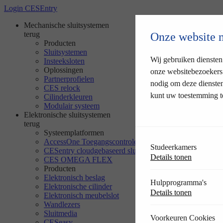
Login CESEntry
Mechanische sluitsystemen
terug
Onze website 
Producten
Sluitsystemen
Wij gebruiken diensten
Insteeksloten
Oplossingen
onze websitebezoekers 
Partnerprofielen
nodig om deze diensten
CES relock
kunt uw toestemming te
Cilinderkleuren
Modulair systeem
Elektronische sluitsystemen
terug
Systeemplatformen
AccessOne Toegangscontrole
Studeerkamers
CESentry cloudgebaseerd sluitsysteem
Details tonen
CES OMEGA FLEX
Producten
Elektronisch beslag
Hulpprogramma's
Elektronische cilinder
Details tonen
Elektronisch meubelslot
Wandlezers
Sluitmedia
Voorkeuren Cookies
CESeasy