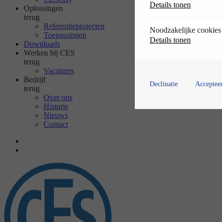
Details tonen
Oplossingen
terug
Referentieprojecten
Noodzakelijke cookies
Toepassingen
Details tonen
Downloads
Werken bij CES
terug
Vacatures
Bedrijf
Declinatie
Accepteer
terug
Over ons
Historie
Nieuws
Contact