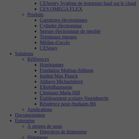
CESentry Système de fermeture basé sur le cloud
CES OMEGA FLEX
Produits
Garnitures électroniques
Cylindre électronique
Serrure électronique de meuble
Terminaux muraux
Médias d’accès
CESeasy
Solutions
Références
Hopfgartner
Fondation Mathias-Stiftung
Institut Max Planck
Abbaye Michaelsberg
Elbphilharmonie
Cliniques Maria Hilf
Établissement scolaire Nuembrecht
Résidence pour étudiants B6
Applications
Documentation
Entreprise
À propos de nous
Directives de léntreprise
Historique