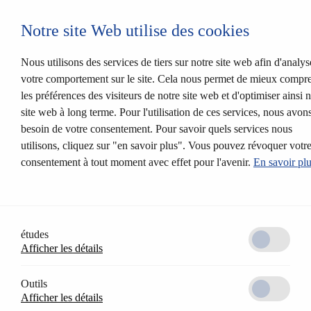
Login CESEntry
Notre site Web utilise des cookies
Verrouillage mécanique
En arrière
Produits
Nous utilisons des services de tiers sur notre site web afin d'analys
Systèmes de verrouillage
votre comportement sur le site. Cela nous permet de mieux compr
Solutions
les préférences des visiteurs de notre site web et d'optimiser ainsi 
Profils reservé
CESrelock
site web à long terme. Pour l'utilisation de ces services, nous avon
Variété des finitions
besoin de votre consentement. Pour savoir quels services nous
Système modulaire
utilisons, cliquez sur "en savoir plus". Vous pouvez révoquer votr
Verrouillage électronique
En arrière
consentement à tout moment avec effet pour l'avenir.
En savoir plu
Système d'exploitation
Contrôle d’accès AccessOne
CESentry Système de fermeture basé sur le cloud
CES OMEGA FLEX
Produits
études
Garnitures électroniques
Cylindre électronique
Afficher les détails
Serrure électronique de meuble
Terminaux muraux
Outils
Médias d’accès
Afficher les détails
CESeasy
Solutions