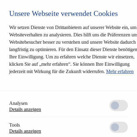
Login CESentry
Unsere Webseite verwendet Cookies
Mechanische Schließsysteme
Zurück
Produkte
Wir setzen Dienste von Drittanbietern auf unserer Website ein, um
Mechanische Schließanlagen
Websiteverhalten zu analysieren. Dies hilft uns die Präferenzen un
Sicherheitszylinder
Websitebesucher besser zu verstehen und unsere Website dadurch
Einsteckschlösser
Lösungen
langfristig zu optimieren. Für den Einsatz dieser Dienste benötige
Kundenprofil
Ihre Einwilligung. Um zu erfahren welche Dienste wir einsetzen,
CESrelock
klicken Sie auf „mehr erfahren“. Sie können Ihre Einwilligung
Zylinderfärbungen
Modularsystem
jederzeit mit Wirkung für die Zukunft widerrufen.
Mehr erfahren
S48 Schnell-Lieferprogramm
Elektronische Schließsysteme
Zurück
Systemplattformen
AccessOne Zutrittskontrollsystem
Analysen
CESentry cloudbasiertes Schließsystem
CES OMEGA FLEX
Details anzeigen
Produkte
Elektronikbeschläge
Tools
Elektronikzylinder
Details anzeigen
Elektronik-Möbelschloss
Wandterminals