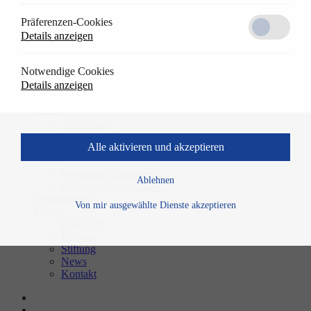
Transponder Schließmedien
Präferenzen-Cookies
CESeasy
Details anzeigen
Lösungen
Zurück
Referenzen
Notwendige Cookies
Anwendungen
Details anzeigen
Downloads
Karriere
Zurück
Ausbildung
Stellenangebote
Alle aktivieren und akzeptieren
Schulungen
Zurück
Webshop-Schulungen
Ablehnen
CESentry-Schulungen
Unternehmen
Von mir ausgewählte Dienste akzeptieren
Zurück
Über Uns
Historie
Stiftung
News
Kontakt