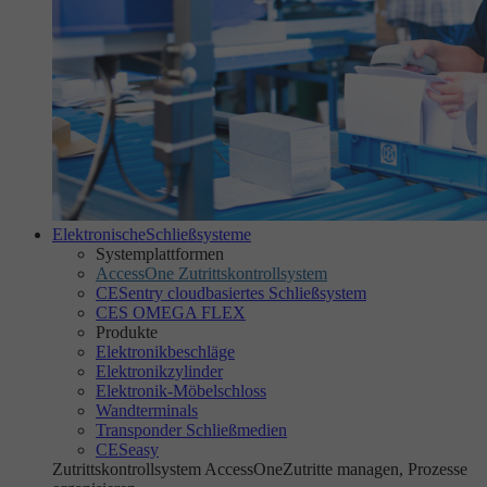
Elektronische
Schließsysteme
Systemplattformen
AccessOne Zutrittskontrollsystem
CESentry cloudbasiertes Schließsystem
CES OMEGA FLEX
Produkte
Elektronikbeschläge
Elektronikzylinder
Elektronik-Möbelschloss
Wandterminals
Transponder Schließmedien
CESeasy
Zutrittskontrollsystem AccessOne
Zutritte managen, Prozesse