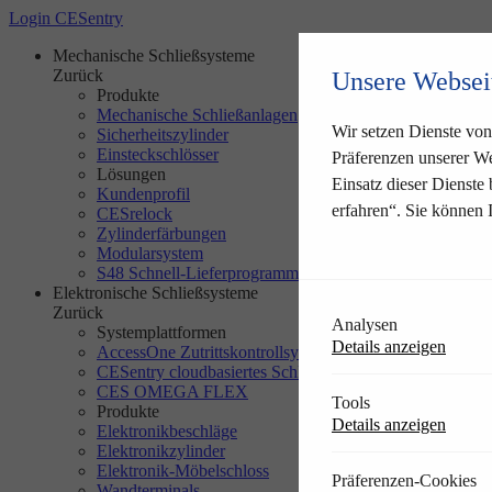
Login CESentry
Mechanische Schließsysteme
Zurück
Unsere Websei
Produkte
Mechanische Schließanlagen
Wir setzen Dienste von 
Sicherheitszylinder
Einsteckschlösser
Präferenzen unserer We
Lösungen
Einsatz dieser Dienste
Kundenprofil
erfahren“. Sie können 
CESrelock
Zylinderfärbungen
Modularsystem
S48 Schnell-Lieferprogramm
Elektronische Schließsysteme
Zurück
Analysen
Systemplattformen
Details anzeigen
AccessOne Zutrittskontrollsystem
CESentry cloudbasiertes Schließsystem
CES OMEGA FLEX
Tools
Produkte
Details anzeigen
Elektronikbeschläge
Elektronikzylinder
Elektronik-Möbelschloss
Präferenzen-Cookies
Wandterminals