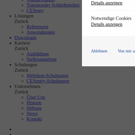
Details anzeigen
Transponder Schließmedien
CESeasy
Lösungen
Notwendige Cookies
Zurück
Details anzeigen
Referenzen
Anwendungen
Downloads
Karriere
Zurück
Ablehnen
Von mir a
Ausbildung
Stellenangebote
Schulungen
Zurück
Webshop-Schulungen
CESentry-Schulungen
Unternehmen
Zurück
Über Uns
Historie
Stiftung
News
Kontakt