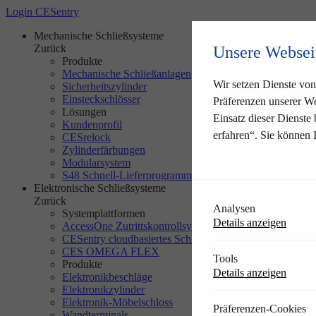
Login CESentry
Mechanische Schließsysteme
Zurück
Unsere Websei
Produkte
Mechanische Schließanlagen
Wir setzen Dienste von 
Sicherheitszylinder
Einsteckschlösser
Präferenzen unserer We
Lösungen
Einsatz dieser Dienste
Kundenprofil
erfahren“. Sie können 
CESrelock
Zylinderfärbungen
Modularsystem
S48 Schnell-Lieferprogramm
Elektronische Schließsysteme
Zurück
Analysen
Systemplattformen
Details anzeigen
AccessOne Zutrittskontrollsystem
CESentry cloudbasiertes Schließsystem
CES OMEGA FLEX
Tools
Produkte
Details anzeigen
Elektronikbeschläge
Elektronikzylinder
Elektronik-Möbelschloss
Präferenzen-Cookies
Wandterminals