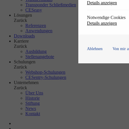
Details anzeigen
Transponder Schließmedien
CESeasy
Lösungen
Notwendige Cookies
Zurück
Details anzeigen
Referenzen
Anwendungen
Downloads
Karriere
Zurück
Ablehnen
Von mir a
Ausbildung
Stellenangebote
Schulungen
Zurück
Webshop-Schulungen
CESentry-Schulungen
Unternehmen
Zurück
Über Uns
Historie
Stiftung
News
Kontakt